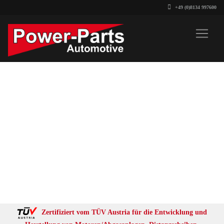
+49 (0)8134 997600
Zertifiziert vom TÜV Austria für die Entwicklung und